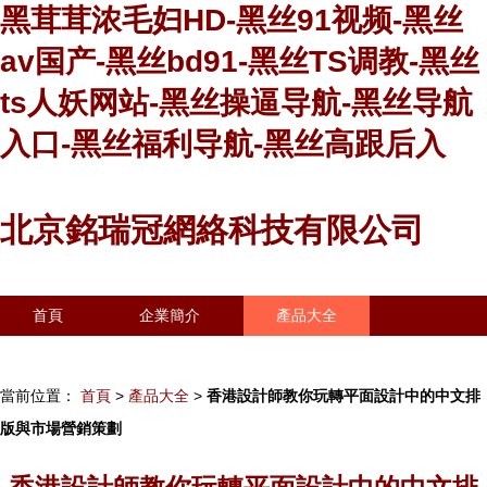
黑茸茸浓毛妇HD-黑丝91视频-黑丝
av国产-黑丝bd91-黑丝TS调教-黑丝
ts人妖网站-黑丝操逼导航-黑丝导航
入口-黑丝福利导航-黑丝高跟后入
北京銘瑞冠網絡科技有限公司
首頁
企業簡介
產品大全
聯系我們
企業信息
訪客留言
當前位置：
首頁
>
產品大全
>
香港設計師教你玩轉平面設計中的中文排
版與市場營銷策劃