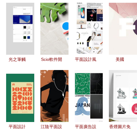
光之筆觸
Scio軟件開
平面設計風
美國
商業采光系
發品牌形象
格全解析
YouWorkForT
統品牌形象
設計 平面
從極簡到孟
平面設計
中的平面設
設計的核心
菲斯，24類
賦能市場營
計
與價值
風格的視覺
銷策劃的三
密碼與創作
重維度
指南
平面設計
江陰平面設
平面廣告設
香煙圖片免
nossa
計與市場營
計三大構成
費下載 平