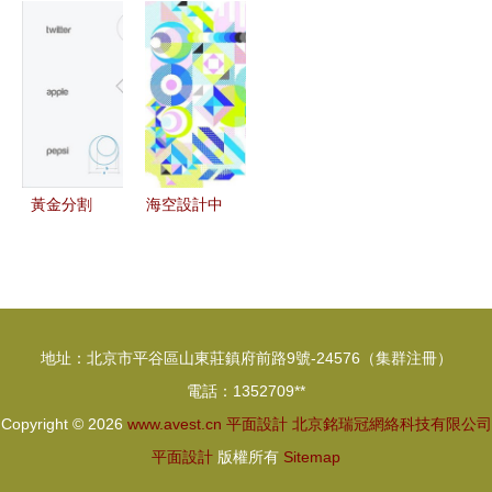
coxinha 巴
銷策劃學習
技巧學習與
面設計中的
西休閑零食
指南 雙線
市場營銷策
視覺元素運
品牌形象設
并進，助力
劃的融合之
用與版權考
計
職業成長
道
量
黃金分割
海空設計中
連接美學與
的隨機性原
營銷的平面
則 賦予平
設計魔法
面作品靈動
生命力
地址：北京市平谷區山東莊鎮府前路9號-24576（集群注冊）
電話：1352709**
Copyright © 2026
www.avest.cn
平面設計
北京銘瑞冠網絡科技有限公司
平面設計
版權所有
Sitemap